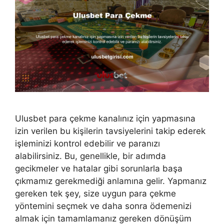
Ulusbet para çekme kanalınız için yapmasına
izin verilen bu kişilerin tavsiyelerini takip ederek
işleminizi kontrol edebilir ve paranızı
alabilirsiniz. Bu, genellikle, bir adımda
gecikmeler ve hatalar gibi sorunlarla başa
çıkmamız gerekmediği anlamına gelir. Yapmanız
gereken tek şey, size uygun para çekme
yöntemini seçmek ve daha sonra ödemenizi
almak için tamamlamanız gereken dönüşüm