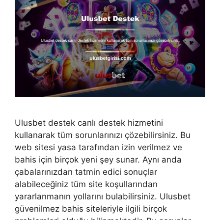
Ulusbet destek canlı destek hizmetini
kullanarak tüm sorunlarınızı çözebilirsiniz. Bu
web sitesi yasa tarafından izin verilmez ve
bahis için birçok yeni şey sunar. Aynı anda
çabalarınızdan tatmin edici sonuçlar
alabileceğiniz tüm site koşullarından
yararlanmanın yollarını bulabilirsiniz. Ulusbet
güvenilmez bahis siteleriyle ilgili birçok