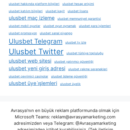
ulusbet hakkında platform bilgileri
ulusbet hesap erişimi
ulusbet katılım bilgileri
ulusbet kayit
ulusbet lisans
ulusbet maç izleme
ulusbet memnuniyet garantisi
ulusbet mobil oyunlar
ulusbet oyun oynamak
ulusbet para i̇şlemleri
ulusbet promosyon
ulusbet sanal piyango
Ulusbet Telegram
ulusbet tv izle
Ulusbet Twitter
ulusbet türkiye topluluğu
ulusbet web sitesi
ulusbet yatırımcı güvenliği
ulusbet yeni giriş adresi
ulusbet çekme seçenekleri
ulusbet çevrimiçi casinolar
ulusbet ödeme güvenliği
ulusbet üye i̇şlemleri
ulusbet üyelik
Avrasya'nın en büyük reklam platformunda olmak için
Microsoft Teams:
reklam@avrasyamarketing.com
adresimizden veya Telegram: @Avrasyamarketing
adresimizden irtibat kurabilirsiniz. (Tek iletişim