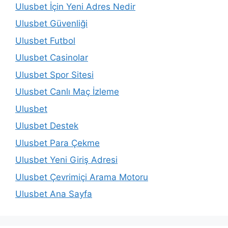
Ulusbet İçin Yeni Adres Nedir
Ulusbet Güvenliği
Ulusbet Futbol
Ulusbet Casinolar
Ulusbet Spor Sitesi
Ulusbet Canlı Maç İzleme
Ulusbet
Ulusbet Destek
Ulusbet Para Çekme
Ulusbet Yeni Giriş Adresi
Ulusbet Çevrimiçi Arama Motoru
Ulusbet Ana Sayfa