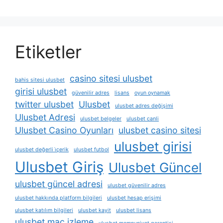
Etiketler
casino sitesi ulusbet
bahis sitesi ulusbet
girisi ulusbet
güvenilir adres
lisans
oyun oynamak
twitter ulusbet
Ulusbet
ulusbet adres değişimi
Ulusbet Adresi
ulusbet belgeler
ulusbet canli
Ulusbet Casino Oyunları
ulusbet casino sitesi
ulusbet girisi
ulusbet değerli i̇çerik
ulusbet futbol
Ulusbet Giriş
Ulusbet Güncel
ulusbet güncel adresi
ulusbet güvenilir adres
ulusbet hakkında platform bilgileri
ulusbet hesap erişimi
ulusbet katılım bilgileri
ulusbet kayit
ulusbet lisans
ulusbet maç izleme