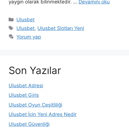
yaygın olarak bilinmektedir. …
Devamını oku
Kategoriler
Ulusbet
Etiketler
Ulusbet
,
Ulusbet Slotları Yeni
Yorum yap
Son Yazılar
Ulusbet Adresi
Ulusbet Giriş
Ulusbet Oyun Çeşitliliği
Ulusbet İçin Yeni Adres Nedir
Ulusbet Güvenliği