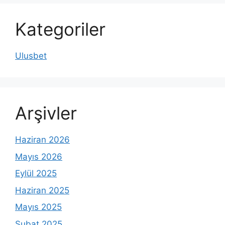
Kategoriler
Ulusbet
Arşivler
Haziran 2026
Mayıs 2026
Eylül 2025
Haziran 2025
Mayıs 2025
Şubat 2025