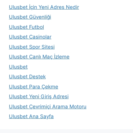
Ulusbet İçin Yeni Adres Nedir
Ulusbet Güvenliği
Ulusbet Futbol
Ulusbet Casinolar
Ulusbet Spor Sitesi
Ulusbet Canlı Maç İzleme
Ulusbet
Ulusbet Destek
Ulusbet Para Çekme
Ulusbet Yeni Giriş Adresi
Ulusbet Çevrimiçi Arama Motoru
Ulusbet Ana Sayfa