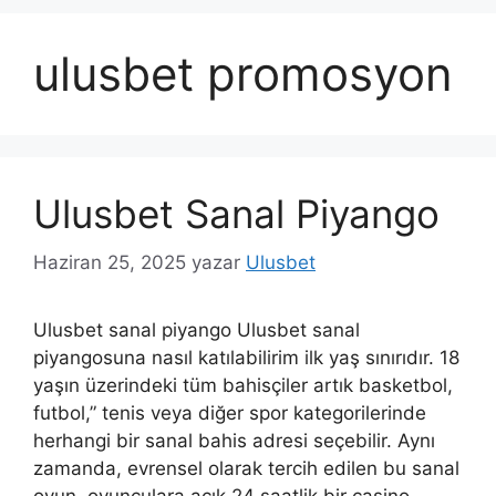
ulusbet promosyon
Ulusbet Sanal Piyango
Haziran 25, 2025
yazar
Ulusbet
Ulusbet sanal piyango Ulusbet sanal
piyangosuna nasıl katılabilirim ilk yaş sınırıdır. 18
yaşın üzerindeki tüm bahisçiler artık basketbol,
futbol,” tenis veya diğer spor kategorilerinde
herhangi bir sanal bahis adresi seçebilir. Aynı
zamanda, evrensel olarak tercih edilen bu sanal