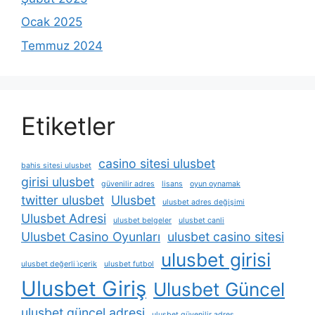
Ocak 2025
Temmuz 2024
Etiketler
casino sitesi ulusbet
bahis sitesi ulusbet
girisi ulusbet
güvenilir adres
lisans
oyun oynamak
twitter ulusbet
Ulusbet
ulusbet adres değişimi
Ulusbet Adresi
ulusbet belgeler
ulusbet canli
Ulusbet Casino Oyunları
ulusbet casino sitesi
ulusbet girisi
ulusbet değerli i̇çerik
ulusbet futbol
Ulusbet Giriş
Ulusbet Güncel
ulusbet güncel adresi
ulusbet güvenilir adres