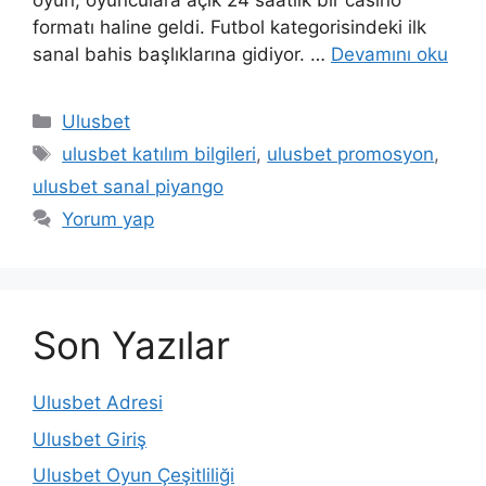
oyun, oyunculara açık 24 saatlik bir casino
formatı haline geldi. Futbol kategorisindeki ilk
sanal bahis başlıklarına gidiyor. …
Devamını oku
Kategoriler
Ulusbet
Etiketler
ulusbet katılım bilgileri
,
ulusbet promosyon
,
ulusbet sanal piyango
Yorum yap
Son Yazılar
Ulusbet Adresi
Ulusbet Giriş
Ulusbet Oyun Çeşitliliği