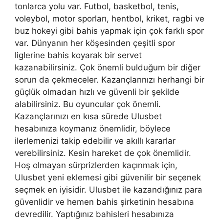
tonlarca yolu var. Futbol, basketbol, tenis,
voleybol, motor sporları, hentbol, kriket, ragbi ve
buz hokeyi gibi bahis yapmak için çok farklı spor
var. Dünyanın her köşesinden çeşitli spor
liglerine bahis koyarak bir servet
kazanabilirsiniz. Çok önemli bulduğum bir diğer
sorun da çekmeceler. Kazançlarınızı herhangi bir
güçlük olmadan hızlı ve güvenli bir şekilde
alabilirsiniz. Bu oyuncular çok önemli.
Kazançlarınızı en kısa sürede Ulusbet
hesabınıza koymanız önemlidir, böylece
ilerlemenizi takip edebilir ve akıllı kararlar
verebilirsiniz. Kesin hareket de çok önemlidir.
Hoş olmayan sürprizlerden kaçınmak için,
Ulusbet yeni eklemesi gibi güvenilir bir seçenek
seçmek en iyisidir. Ulusbet ile kazandığınız para
güvenlidir ve hemen bahis şirketinin hesabına
devredilir. Yaptığınız bahisleri hesabınıza