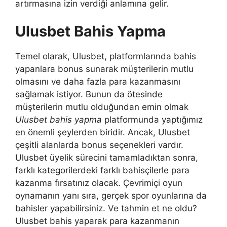
artırmasına izin verdiği anlamına gelir.
Ulusbet Bahis Yapma
Temel olarak, Ulusbet, platformlarında bahis
yapanlara bonus sunarak müşterilerin mutlu
olmasını ve daha fazla para kazanmasını
sağlamak istiyor. Bunun da ötesinde
müşterilerin mutlu olduğundan emin olmak
Ulusbet bahis yapma
platformunda yaptığımız
en önemli şeylerden biridir. Ancak, Ulusbet
çeşitli alanlarda bonus seçenekleri vardır.
Ulusbet üyelik sürecini tamamladıktan sonra,
farklı kategorilerdeki farklı bahisçilerle para
kazanma fırsatınız olacak. Çevrimiçi oyun
oynamanın yanı sıra, gerçek spor oyunlarına da
bahisler yapabilirsiniz. Ve tahmin et ne oldu?
Ulusbet bahis yaparak para kazanmanın