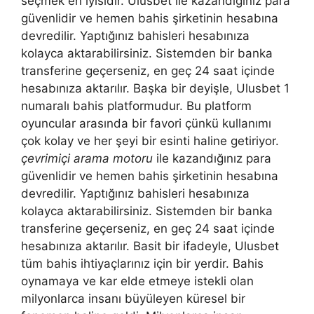
seçmek en iyisidir. Ulusbet ile kazandığınız para
güvenlidir ve hemen bahis şirketinin hesabına
devredilir. Yaptığınız bahisleri hesabınıza
kolayca aktarabilirsiniz. Sistemden bir banka
transferine geçerseniz, en geç 24 saat içinde
hesabınıza aktarılır. Başka bir deyişle, Ulusbet 1
numaralı bahis platformudur. Bu platform
oyuncular arasında bir favori çünkü kullanımı
çok kolay ve her şeyi bir esinti haline getiriyor.
çevrimiçi arama motoru
ile kazandığınız para
güvenlidir ve hemen bahis şirketinin hesabına
devredilir. Yaptığınız bahisleri hesabınıza
kolayca aktarabilirsiniz. Sistemden bir banka
transferine geçerseniz, en geç 24 saat içinde
hesabınıza aktarılır. Basit bir ifadeyle, Ulusbet
tüm bahis ihtiyaçlarınız için bir yerdir. Bahis
oynamaya ve kar elde etmeye istekli olan
milyonlarca insanı büyüleyen küresel bir