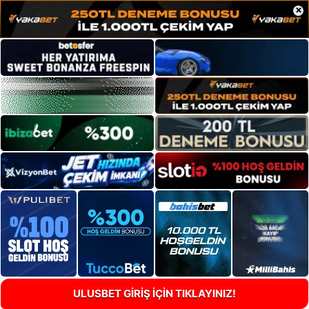
×
ULUSBET GİRİŞ İÇİN TIKLAYINIZ!