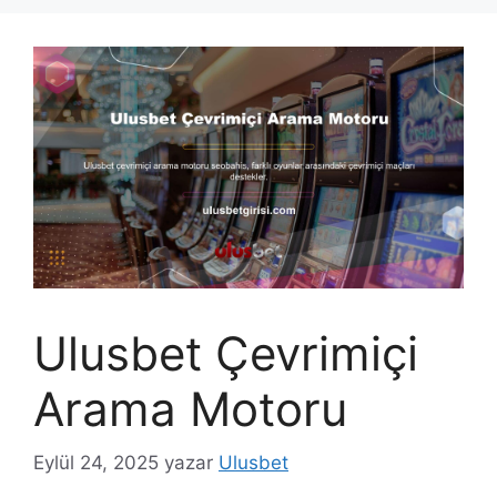
Ulusbet Çevrimiçi
Arama Motoru
Eylül 24, 2025
yazar
Ulusbet