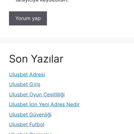
Son Yazılar
Ulusbet Adresi
Ulusbet Giriş
Ulusbet Oyun Çeşitliliği
Ulusbet İçin Yeni Adres Nedir
Ulusbet Güvenliği
Ulusbet Futbol