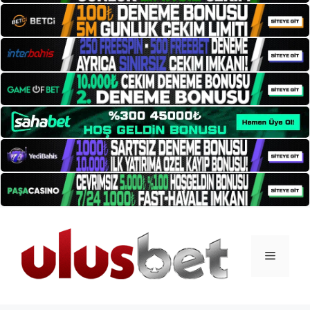
İçeriğe
atla
Menü