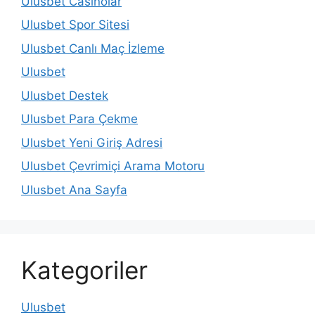
Ulusbet Casinolar
Ulusbet Spor Sitesi
Ulusbet Canlı Maç İzleme
Ulusbet
Ulusbet Destek
Ulusbet Para Çekme
Ulusbet Yeni Giriş Adresi
Ulusbet Çevrimiçi Arama Motoru
Ulusbet Ana Sayfa
Kategoriler
Ulusbet