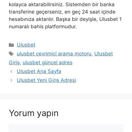
kolayca aktarabilirsiniz. Sistemden bir banka
transferine geçerseniz, en geç 24 saat içinde
hesabınıza aktarılır. Başka bir deyişle, Ulusbet 1
numaralı bahis platformudur.
Kategoriler
Ulusbet
Etiketler
ulusbet çevrimiçi arama motoru
,
Ulusbet
Giriş
,
ulusbet güncel adres
Ulusbet Ana Sayfa
Ulusbet Yeni Giriş Adresi
Yorum yapın
Yorum