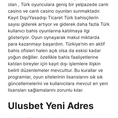
olan , Türk oyunculara geniş bir yelpazede canlı
casino ve canlı casino oyunları sunmaktadır.
Kayıt Dışı/Yasadışı Ticaret Türk bahisçilerin
sayısı giderek artıyor ve giderek daha fazla Türk
kullanıcı bahis oyunlarına katılmaya ilgi
gösteriyor. Oyun oynayarak makul miktarda
para kazanmayı başardım. Türkiye’nin en aktif
bahis ofisleri halen açık olsa da eskisi kadar
yoğun değiller. özellikle bahis faaliyetlerine
katılan bireyler için kayıt dışı işlemlere ilişkin
belirli düzenlemeler mevcuttur. Bu kurallar ve
programlar, oyun sitelerinin lisanslarını sık sık
güncellemelerini ve kullanıcılara mevcut en yeni
lisansları sağlamalarını zorunlu kılar.
Ulusbet Yeni Adres