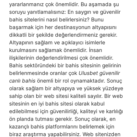
yararlanmanız çok önemlidir. Bu aşamada şu
soruyu yanıtlamalısınız: En saygın ve güvenilir
bahis sitelerini nasıl belirlersiniz? Bunu
başarmak için her destinasyonun altyapısını
dikkatli bir şekilde değerlendirmeniz gerekir.
Altyapının sağlam ve açıklayıcı isimlerle
kurulmasını sağlamak önemlidir. İnsan
ilişkilerinin değerlendirilmesi çok önemlidir.
Bahis sektöründeki bir bahis sitesinin gelirinin
belirlenmesinde oranlar çok
Ulusbet güvenilir
canlı bahis
önemli bir rol oynamaktadır. Sonuç
olarak sağlam bir altyapıya ve yüksek yüzdeye
sahip olan bir web sitesi kaliteli sayılır. Bir web
sitesinin en iyi bahis sitesi olarak kabul
edilebilmesi için güvenilirliği, kaliteyi ve karlılığı
ön planda tutması gerekir. Sonuç olarak, en
kazançlı bahis platformlarını belirlemek için
biraz araştırma yapabilirsiniz. Web sitenizden