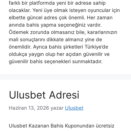
farklı bir platformda yeni bir adrese sahip
olacaklar. Yeni üye olmak isteyen oyuncular için
elbette güncel adres çok önemli. Her zaman
anında bahis yapma seçeneğiniz vardır.
Ödemek zorunda olmasanız bile, kararlarınızın
mali sonuçlarını dikkate almanız yine de
önemlidir. Ayrıca bahis şirketleri Türkiye’de
oldukça yaygın olup her açıdan güvenilir ve
güvenilir bahis seçenekleri sunmaktadır.
Ulusbet Adresi
Haziran 13, 2026
yazar
Ulusbet
Ulusbet Kazanan Bahis Kuponundan ücretsiz