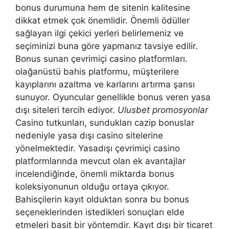
bonus durumuna hem de sitenin kalitesine
dikkat etmek çok önemlidir. Önemli ödüller
sağlayan ilgi çekici yerleri belirlemeniz ve
seçiminizi buna göre yapmanız tavsiye edilir.
Bonus sunan çevrimiçi casino platformları.
olağanüstü bahis platformu, müşterilere
kayıplarını azaltma ve karlarını artırma şansı
sunuyor. Oyuncular genellikle bonus veren yasa
dışı siteleri tercih ediyor.
Ulusbet promosyonlar
Casino tutkunları, sundukları cazip bonuslar
nedeniyle yasa dışı casino sitelerine
yönelmektedir. Yasadışı çevrimiçi casino
platformlarında mevcut olan ek avantajlar
incelendiğinde, önemli miktarda bonus
koleksiyonunun olduğu ortaya çıkıyor.
Bahisçilerin kayıt olduktan sonra bu bonus
seçeneklerinden istedikleri sonuçları elde
etmeleri basit bir yöntemdir. Kayıt dışı bir ticaret