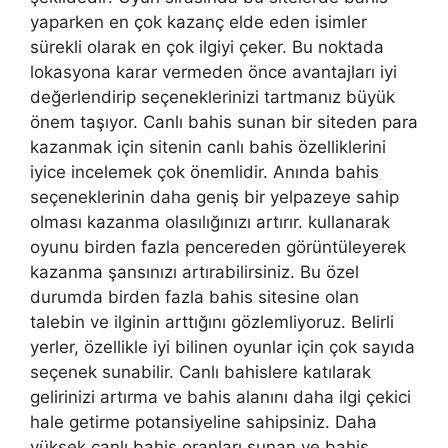
yaparken en çok kazanç elde eden isimler
sürekli olarak en çok ilgiyi çeker. Bu noktada
lokasyona karar vermeden önce avantajları iyi
değerlendirip seçeneklerinizi tartmanız büyük
önem taşıyor. Canlı bahis sunan bir siteden para
kazanmak için sitenin canlı bahis özelliklerini
iyice incelemek çok önemlidir. Anında bahis
seçeneklerinin daha geniş bir yelpazeye sahip
olması kazanma olasılığınızı artırır. kullanarak
oyunu birden fazla pencereden görüntüleyerek
kazanma şansınızı artırabilirsiniz. Bu özel
durumda birden fazla bahis sitesine olan
talebin ve ilginin arttığını gözlemliyoruz. Belirli
yerler, özellikle iyi bilinen oyunlar için çok sayıda
seçenek sunabilir. Canlı bahislere katılarak
gelirinizi artırma ve bahis alanını daha ilgi çekici
hale getirme potansiyeline sahipsiniz. Daha
yüksek canlı bahis oranları sunan ve bahis