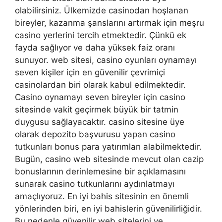
olabilirsiniz. Ülkemizde casinodan hoşlanan
bireyler, kazanma şanslarını artırmak için meşru
casino yerlerini tercih etmektedir. Çünkü ek
fayda sağlıyor ve daha yüksek faiz oranı
sunuyor. web sitesi, casino oyunları oynamayı
seven kişiler için en güvenilir çevrimiçi
casinolardan biri olarak kabul edilmektedir.
Casino oynamayı seven bireyler için casino
sitesinde vakit geçirmek büyük bir tatmin
duygusu sağlayacaktır. casino sitesine üye
olarak depozito başvurusu yapan casino
tutkunları bonus para yatırımları alabilmektedir.
Bugün, casino web sitesinde mevcut olan cazip
bonuslarının derinlemesine bir açıklamasını
sunarak casino tutkunlarını aydınlatmayı
amaçlıyoruz. En iyi bahis sitesinin en önemli
yönlerinden biri, en iyi bahislerin güvenilirliğidir.
Bu nedenle güvenilir web sitelerini ve