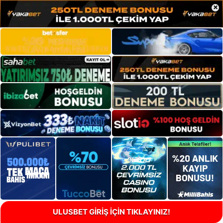
×
ULUSBET GİRİŞ İÇİN TIKLAYINIZ!