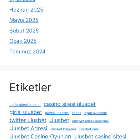
Haziran 2025
Mayıs 2025
Şubat 2025
Ocak 2025
Temmuz 2024
Etiketler
casino sitesi ulusbet
bahis sitesi ulusbet
girisi ulusbet
güvenilir adres
lisans
oyun oynamak
twitter ulusbet
Ulusbet
ulusbet adres değişimi
Ulusbet Adresi
ulusbet belgeler
ulusbet canli
Ulusbet Casino Oyunları
ulusbet casino sitesi