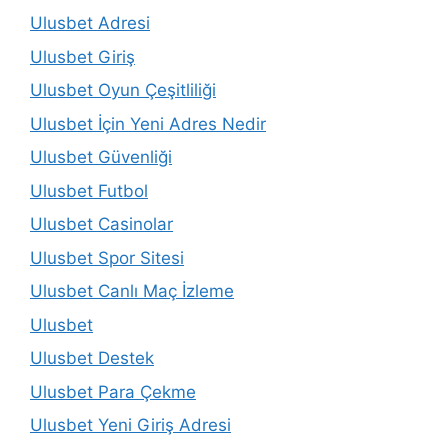
Ulusbet Adresi
Ulusbet Giriş
Ulusbet Oyun Çeşitliliği
Ulusbet İçin Yeni Adres Nedir
Ulusbet Güvenliği
Ulusbet Futbol
Ulusbet Casinolar
Ulusbet Spor Sitesi
Ulusbet Canlı Maç İzleme
Ulusbet
Ulusbet Destek
Ulusbet Para Çekme
Ulusbet Yeni Giriş Adresi