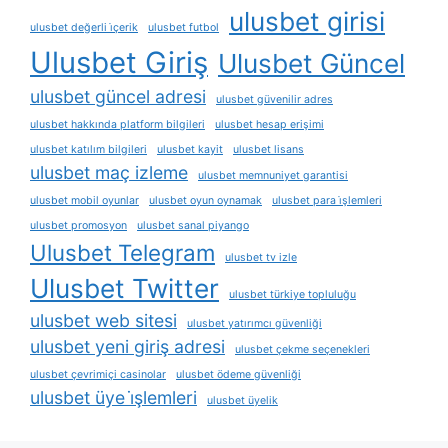
ulusbet girisi
ulusbet değerli i̇çerik
ulusbet futbol
Ulusbet Giriş
Ulusbet Güncel
ulusbet güncel adresi
ulusbet güvenilir adres
ulusbet hakkında platform bilgileri
ulusbet hesap erişimi
ulusbet katılım bilgileri
ulusbet kayit
ulusbet lisans
ulusbet maç izleme
ulusbet memnuniyet garantisi
ulusbet mobil oyunlar
ulusbet oyun oynamak
ulusbet para i̇şlemleri
ulusbet promosyon
ulusbet sanal piyango
Ulusbet Telegram
ulusbet tv izle
Ulusbet Twitter
ulusbet türkiye topluluğu
ulusbet web sitesi
ulusbet yatırımcı güvenliği
ulusbet yeni giriş adresi
ulusbet çekme seçenekleri
ulusbet çevrimiçi casinolar
ulusbet ödeme güvenliği
ulusbet üye i̇şlemleri
ulusbet üyelik