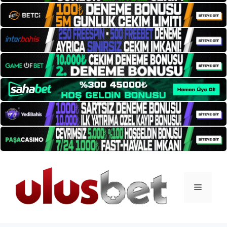
İçeriğe
atla
Menü