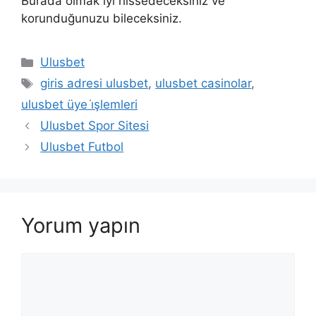
Burada olmak iyi hissedeceksiniz ve
korunduğunuzu bileceksiniz.
Kategoriler
Ulusbet
Etiketler
giris adresi ulusbet
,
ulusbet casinolar
,
ulusbet üye i̇şlemleri
Ulusbet Spor Sitesi
Ulusbet Futbol
Yorum yapın
Yorum