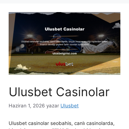
Ulusbet Casinolar
Haziran 1, 2026
yazar
Ulusbet
Ulusbet casinolar seobahis, canlı casinolarda,