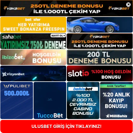
×
ULUSBET GİRİŞ İÇİN TIKLAYINIZ!