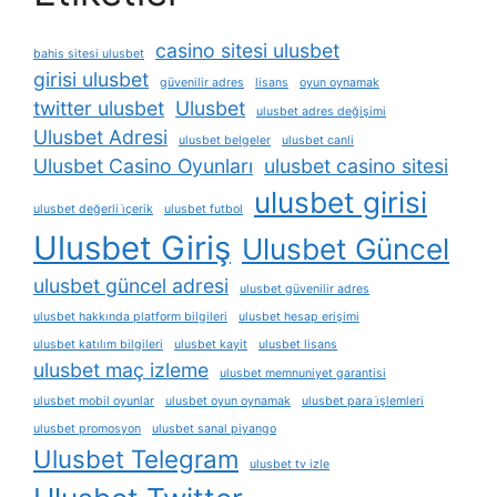
casino sitesi ulusbet
bahis sitesi ulusbet
girisi ulusbet
güvenilir adres
lisans
oyun oynamak
twitter ulusbet
Ulusbet
ulusbet adres değişimi
Ulusbet Adresi
ulusbet belgeler
ulusbet canli
Ulusbet Casino Oyunları
ulusbet casino sitesi
ulusbet girisi
ulusbet değerli i̇çerik
ulusbet futbol
Ulusbet Giriş
Ulusbet Güncel
ulusbet güncel adresi
ulusbet güvenilir adres
ulusbet hakkında platform bilgileri
ulusbet hesap erişimi
ulusbet katılım bilgileri
ulusbet kayit
ulusbet lisans
ulusbet maç izleme
ulusbet memnuniyet garantisi
ulusbet mobil oyunlar
ulusbet oyun oynamak
ulusbet para i̇şlemleri
ulusbet promosyon
ulusbet sanal piyango
Ulusbet Telegram
ulusbet tv izle