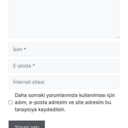
İsim
E-
posta
İnternet
sitesi
Daha sonraki yorumlarımda kullanılması için
adım, e-posta adresim ve site adresim bu
tarayıcıya kaydedilsin.