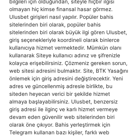
bilgileri için olduğundan, siteyle hiçbir ilgisi
olmayan hiç kimse finansal hasar görmez.
Ulusbet girişleri nasıl yapılır. Popüler bahis
sitelerinden biri olarak, popüler bahis
sitelerinden biri olarak büyük ilgi gören Ulusbet,
giriş seçenekleriyle koordineli olarak binlerce
kullanıcıya hizmet vermektedir. Mümkün olanı
kullanarak Siteye kullanıcı adınız ve şifrenizle
kolayca erişebilirsiniz. Çözmeniz gereken sorun,
web sitesi adresini bulmaktır. Site, BTK Yasağını
önlemek için giriş adresini değiştirecektir. Yeni
adres ve güncellenmiş adresle birlikte, bu
siteden heyecan verici bir şekilde hizmet
almaya başlayabilirsiniz. Ulusbet, benzersiz
giriş adresi ile ilginç ve karlı hizmet vermeye
devam eden güvenilir web sitelerinden biri
olarak öne çıkıyor. Bahis yerleştirmek için
Telegram kullanan bazı kişiler, farklı web