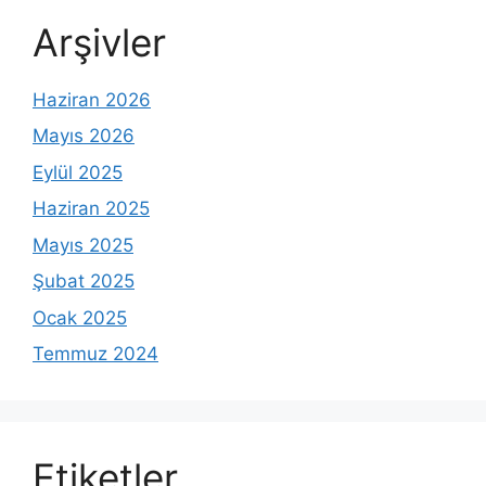
Arşivler
Haziran 2026
Mayıs 2026
Eylül 2025
Haziran 2025
Mayıs 2025
Şubat 2025
Ocak 2025
Temmuz 2024
Etiketler