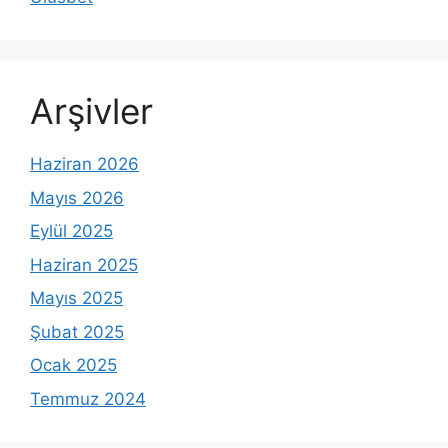
Arşivler
Haziran 2026
Mayıs 2026
Eylül 2025
Haziran 2025
Mayıs 2025
Şubat 2025
Ocak 2025
Temmuz 2024