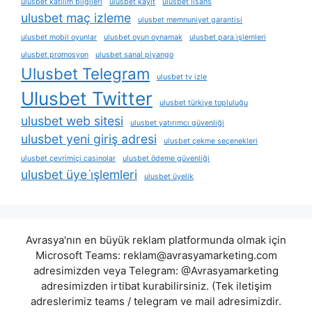
ulusbet katılım bilgileri
ulusbet kayit
ulusbet lisans
ulusbet maç izleme
ulusbet memnuniyet garantisi
ulusbet mobil oyunlar
ulusbet oyun oynamak
ulusbet para i̇şlemleri
ulusbet promosyon
ulusbet sanal piyango
Ulusbet Telegram
ulusbet tv izle
Ulusbet Twitter
ulusbet türkiye topluluğu
ulusbet web sitesi
ulusbet yatırımcı güvenliği
ulusbet yeni giriş adresi
ulusbet çekme seçenekleri
ulusbet çevrimiçi casinolar
ulusbet ödeme güvenliği
ulusbet üye i̇şlemleri
ulusbet üyelik
Avrasya'nın en büyük reklam platformunda olmak için
Microsoft Teams:
reklam@avrasyamarketing.com
adresimizden veya Telegram: @Avrasyamarketing
adresimizden irtibat kurabilirsiniz. (Tek iletişim
adreslerimiz teams / telegram ve mail adresimizdir.