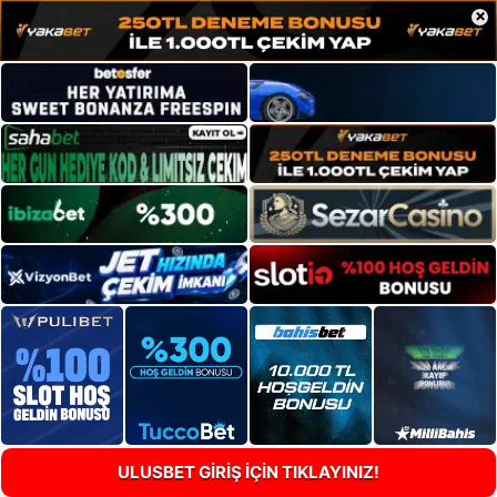
×
ULUSBET GİRİŞ İÇİN TIKLAYINIZ!