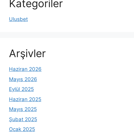
Kategoriler
Ulusbet
Arşivler
Haziran 2026
Mayıs 2026
Eylül 2025
Haziran 2025
Mayıs 2025
Şubat 2025
Ocak 2025