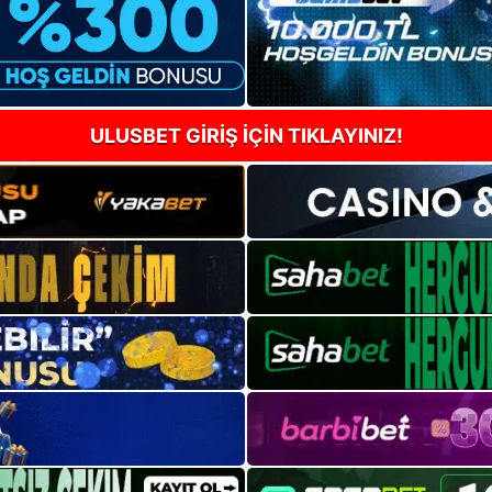
ULUSBET GİRİŞ İÇİN TIKLAYINIZ!