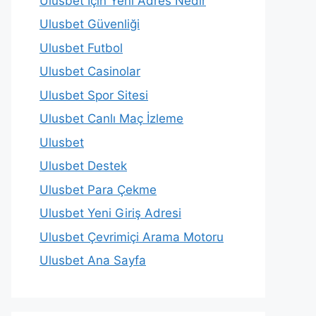
Ulusbet İçin Yeni Adres Nedir
Ulusbet Güvenliği
Ulusbet Futbol
Ulusbet Casinolar
Ulusbet Spor Sitesi
Ulusbet Canlı Maç İzleme
Ulusbet
Ulusbet Destek
Ulusbet Para Çekme
Ulusbet Yeni Giriş Adresi
Ulusbet Çevrimiçi Arama Motoru
Ulusbet Ana Sayfa