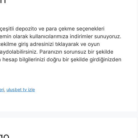
 çeşitli depozito ve para çekme seçenekleri
 emin olarak kullanıcılarımıza indirimler sunuyoruz.
kilme giriş adresinizi tıklayarak ve oyun
dolabilirsiniz. Paranızın sorunsuz bir şekilde
esap bilgilerinizi doğru bir şekilde girdiğinizden
eri
,
ulusbet tv izle
go