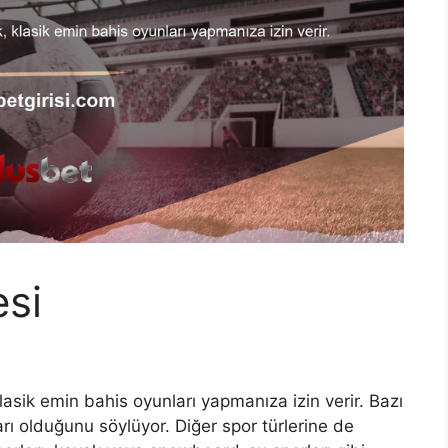
esi
asik emin bahis oyunları yapmanıza izin verir. Bazı
ları olduğunu söylüyor. Diğer spor türlerine de