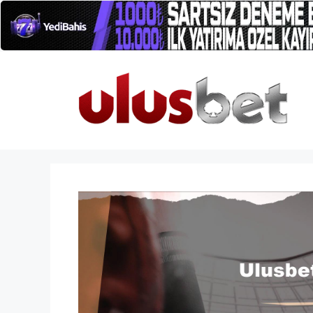
İçeriğe
atla