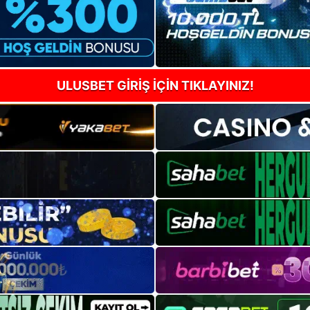
ULUSBET GİRİŞ İÇİN TIKLAYINIZ!