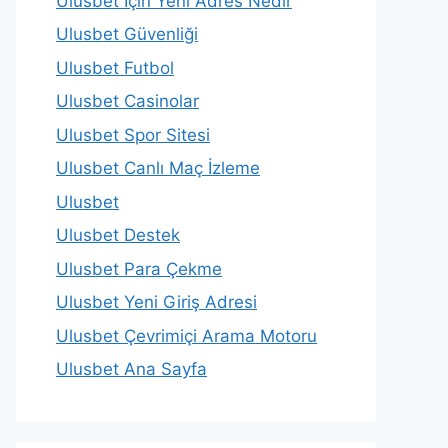
Ulusbet İçin Yeni Adres Nedir
Ulusbet Güvenliği
Ulusbet Futbol
Ulusbet Casinolar
Ulusbet Spor Sitesi
Ulusbet Canlı Maç İzleme
Ulusbet
Ulusbet Destek
Ulusbet Para Çekme
Ulusbet Yeni Giriş Adresi
Ulusbet Çevrimiçi Arama Motoru
Ulusbet Ana Sayfa