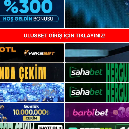
ULUSBET GİRİŞ İÇİN TIKLAYINIZ!