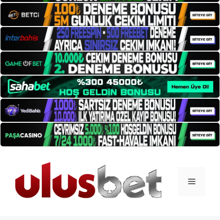
İçeriğe
atla
Menü