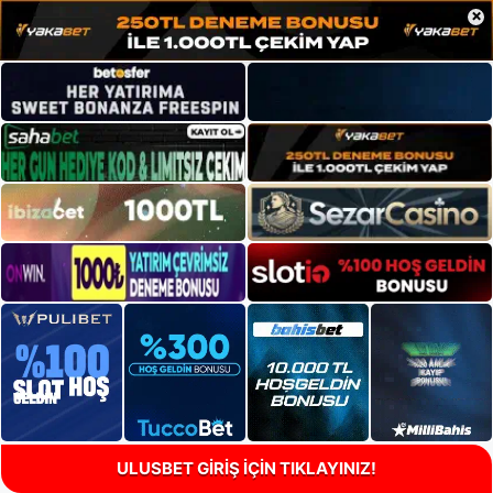
×
ULUSBET GİRİŞ İÇİN TIKLAYINIZ!