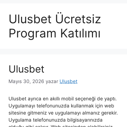
Ulusbet Ücretsiz
Program Katılımı
Ulusbet
Mayıs 30, 2026
yazar
Ulusbet
Ulusbet ayrıca en akıllı mobil seçeneği de yaptı.
Uygulamayı telefonunuzda kullanmak için web
sitesine gitmeniz ve uygulamayı almanız gerekir.
Uygulama telefonunuzda bilgisayarınızda