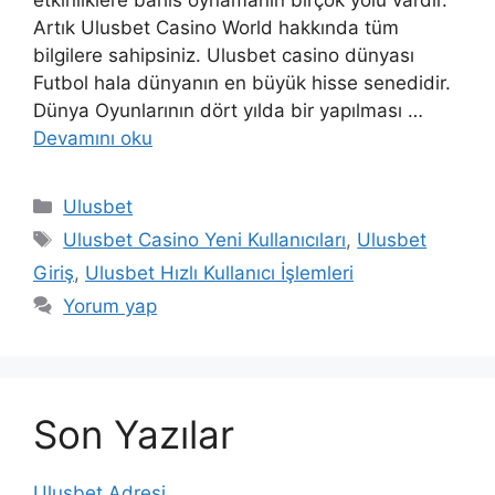
etkinliklere bahis oynamanın birçok yolu vardır.
Artık Ulusbet Casino World hakkında tüm
bilgilere sahipsiniz. Ulusbet casino dünyası
Futbol hala dünyanın en büyük hisse senedidir.
Dünya Oyunlarının dört yılda bir yapılması …
Devamını oku
Kategoriler
Ulusbet
Etiketler
Ulusbet Casino Yeni Kullanıcıları
,
Ulusbet
Giriş
,
Ulusbet Hızlı Kullanıcı İşlemleri
Yorum yap
Son Yazılar
Ulusbet Adresi