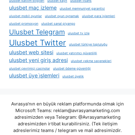
ulusbet katılım bilgileri
ulusbet kayit
ulusbet lisans
ulusbet maç izleme
ulusbet memnuniyet garantisi
ulusbet mobil oyunlar
ulusbet oyun oynamak
ulusbet para i̇şlemleri
ulusbet promosyon
ulusbet sanal piyango
Ulusbet Telegram
ulusbet tv izle
Ulusbet Twitter
ulusbet türkiye topluluğu
ulusbet web sitesi
ulusbet yatırımcı güvenliği
ulusbet yeni giriş adresi
ulusbet çekme seçenekleri
ulusbet çevrimiçi casinolar
ulusbet ödeme güvenliği
ulusbet üye i̇şlemleri
ulusbet üyelik
Avrasya'nın en büyük reklam platformunda olmak için
Microsoft Teams:
reklam@avrasyamarketing.com
adresimizden veya Telegram: @Avrasyamarketing
adresimizden irtibat kurabilirsiniz. (Tek iletişim
adreslerimiz teams / telegram ve mail adresimizdir.