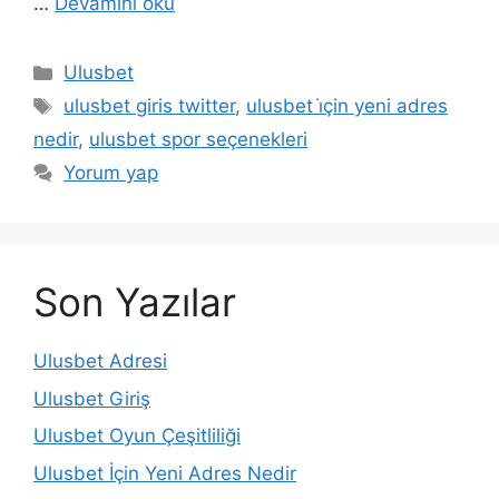
…
Devamını oku
Kategoriler
Ulusbet
Etiketler
ulusbet giris twitter
,
ulusbet i̇çin yeni adres
nedir
,
ulusbet spor seçenekleri
Yorum yap
Son Yazılar
Ulusbet Adresi
Ulusbet Giriş
Ulusbet Oyun Çeşitliliği
Ulusbet İçin Yeni Adres Nedir