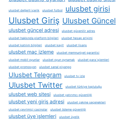
ulusbet girisi
ulusbet değerli i̇çerik
ulusbet futbol
Ulusbet Giriş
Ulusbet Güncel
ulusbet güncel adresi
ulusbet güvenilir adres
ulusbet hakkında platform bilgileri
ulusbet hesap erişimi
ulusbet katılım bilgileri
ulusbet kayit
ulusbet lisans
ulusbet maç izleme
ulusbet memnuniyet garantisi
ulusbet mobil oyunlar
ulusbet oyun oynamak
ulusbet para i̇şlemleri
ulusbet promosyon
ulusbet sanal piyango
Ulusbet Telegram
ulusbet tv izle
Ulusbet Twitter
ulusbet türkiye topluluğu
ulusbet web sitesi
ulusbet yatırımcı güvenliği
ulusbet yeni giriş adresi
ulusbet çekme seçenekleri
ulusbet çevrimiçi casinolar
ulusbet ödeme güvenliği
ulusbet üye i̇şlemleri
ulusbet üyelik