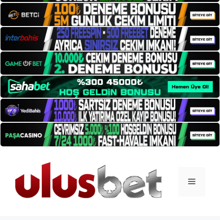
İçeriğe
atla
Menü