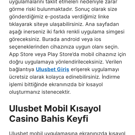
uygulamalarını taklit etmeleri nedeniyle zarar
görme riski bulunmaktadır. Sonuç olarak size
gönderdiğimiz e-postada verdiğimiz linke
tıklayarak siteye ulaşabilirsiniz. Ana sayfadan
aşağı inerseniz iki farklı renkli uygulama simgesi
göreceksiniz. Burada android veya ios
seçeneklerinden cihazınıza uygun olanı seçin.
App Store veya Play Store’da mobil cihazınız için
doğru uygulamaya yönlendirileceksiniz. Verilen
bağlantıya
Ulusbet Giriş
erişerek uygulamayı
ücretsiz olarak kolayca edinebilirsiniz. İndirme
işlemi bittiğinde ekranınızda bir kısayol
oluşturmanız istenecektir.
Ulusbet Mobil Kısayol
Casino Bahis Keyfi
Ulusbet mobil uygulamasına ekranınızda kısayol