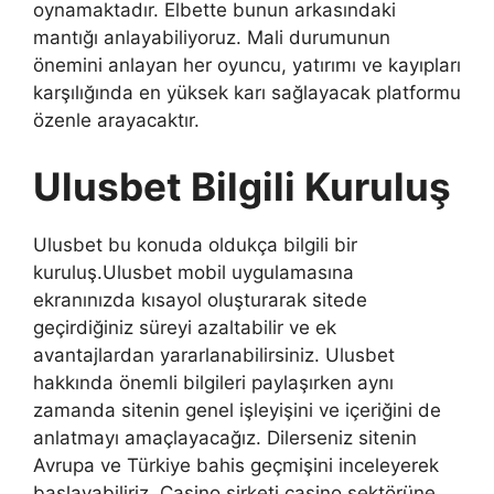
oynamaktadır. Elbette bunun arkasındaki
mantığı anlayabiliyoruz. Mali durumunun
önemini anlayan her oyuncu, yatırımı ve kayıpları
karşılığında en yüksek karı sağlayacak platformu
özenle arayacaktır.
Ulusbet Bilgili Kuruluş
Ulusbet bu konuda oldukça bilgili bir
kuruluş.Ulusbet mobil uygulamasına
ekranınızda kısayol oluşturarak sitede
geçirdiğiniz süreyi azaltabilir ve ek
avantajlardan yararlanabilirsiniz. Ulusbet
hakkında önemli bilgileri paylaşırken aynı
zamanda sitenin genel işleyişini ve içeriğini de
anlatmayı amaçlayacağız. Dilerseniz sitenin
Avrupa ve Türkiye bahis geçmişini inceleyerek
başlayabiliriz. Casino şirketi casino sektörüne