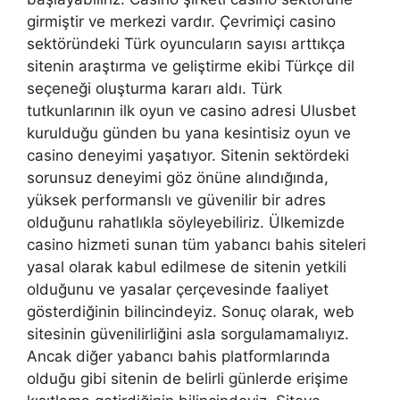
girmiştir ve merkezi vardır. Çevrimiçi casino
sektöründeki Türk oyuncuların sayısı arttıkça
sitenin araştırma ve geliştirme ekibi Türkçe dil
seçeneği oluşturma kararı aldı. Türk
tutkunlarının ilk oyun ve casino adresi Ulusbet
kurulduğu günden bu yana kesintisiz oyun ve
casino deneyimi yaşatıyor. Sitenin sektördeki
sorunsuz deneyimi göz önüne alındığında,
yüksek performanslı ve güvenilir bir adres
olduğunu rahatlıkla söyleyebiliriz. Ülkemizde
casino hizmeti sunan tüm yabancı bahis siteleri
yasal olarak kabul edilmese de sitenin yetkili
olduğunu ve yasalar çerçevesinde faaliyet
gösterdiğinin bilincindeyiz. Sonuç olarak, web
sitesinin güvenilirliğini asla sorgulamamalıyız.
Ancak diğer yabancı bahis platformlarında
olduğu gibi sitenin de belirli günlerde erişime