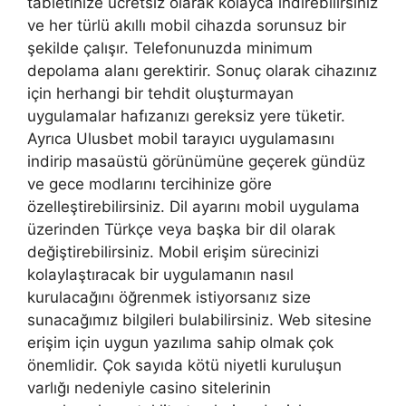
tabletinize ücretsiz olarak kolayca indirebilirsiniz
ve her türlü akıllı mobil cihazda sorunsuz bir
şekilde çalışır. Telefonunuzda minimum
depolama alanı gerektirir. Sonuç olarak cihazınız
için herhangi bir tehdit oluşturmayan
uygulamalar hafızanızı gereksiz yere tüketir.
Ayrıca Ulusbet mobil tarayıcı uygulamasını
indirip masaüstü görünümüne geçerek gündüz
ve gece modlarını tercihinize göre
özelleştirebilirsiniz. Dil ayarını mobil uygulama
üzerinden Türkçe veya başka bir dil olarak
değiştirebilirsiniz. Mobil erişim sürecinizi
kolaylaştıracak bir uygulamanın nasıl
kurulacağını öğrenmek istiyorsanız size
sunacağımız bilgileri bulabilirsiniz. Web sitesine
erişim için uygun yazılıma sahip olmak çok
önemlidir. Çok sayıda kötü niyetli kuruluşun
varlığı nedeniyle casino sitelerinin