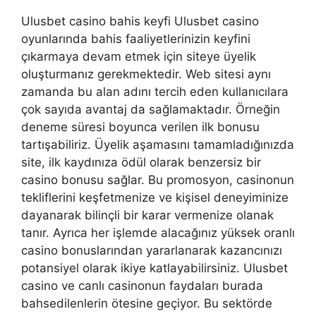
Ulusbet casino bahis keyfi Ulusbet casino
oyunlarında bahis faaliyetlerinizin keyfini
çıkarmaya devam etmek için siteye üyelik
oluşturmanız gerekmektedir. Web sitesi aynı
zamanda bu alan adını tercih eden kullanıcılara
çok sayıda avantaj da sağlamaktadır. Örneğin
deneme süresi boyunca verilen ilk bonusu
tartışabiliriz. Üyelik aşamasını tamamladığınızda
site, ilk kaydınıza ödül olarak benzersiz bir
casino bonusu sağlar. Bu promosyon, casinonun
tekliflerini keşfetmenize ve kişisel deneyiminize
dayanarak bilinçli bir karar vermenize olanak
tanır. Ayrıca her işlemde alacağınız yüksek oranlı
casino bonuslarından yararlanarak kazancınızı
potansiyel olarak ikiye katlayabilirsiniz. Ulusbet
casino ve canlı casinonun faydaları burada
bahsedilenlerin ötesine geçiyor. Bu sektörde