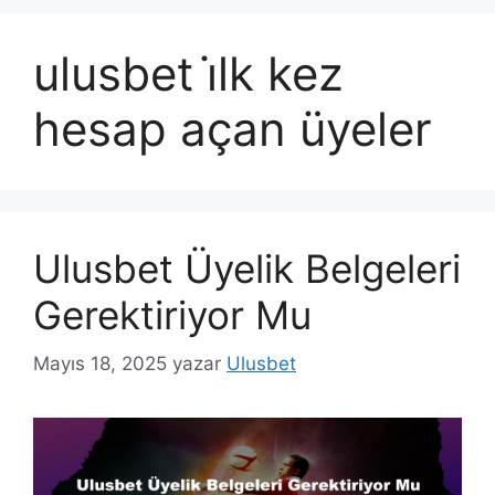
ulusbet i̇lk kez
hesap açan üyeler
Ulusbet Üyelik Belgeleri
Gerektiriyor Mu
Mayıs 18, 2025
yazar
Ulusbet