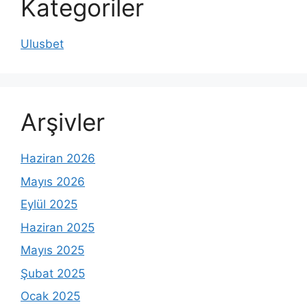
Kategoriler
Ulusbet
Arşivler
Haziran 2026
Mayıs 2026
Eylül 2025
Haziran 2025
Mayıs 2025
Şubat 2025
Ocak 2025