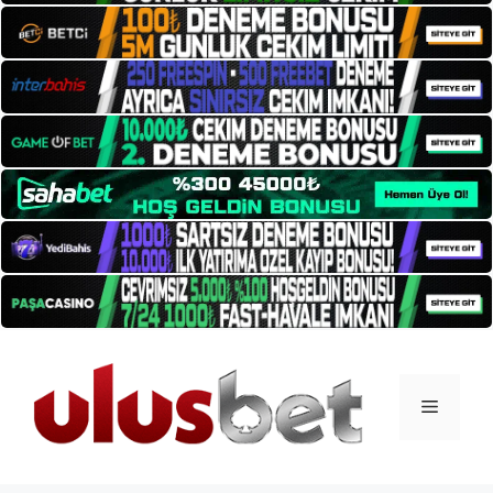
İçeriğe
atla
Menü