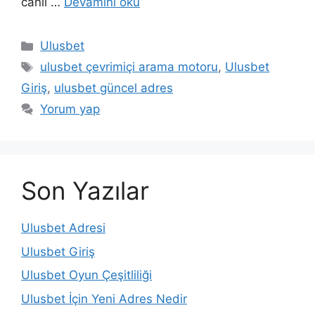
canlı …
Devamını oku
Kategoriler
Ulusbet
Etiketler
ulusbet çevrimiçi arama motoru
,
Ulusbet
Giriş
,
ulusbet güncel adres
Yorum yap
Son Yazılar
Ulusbet Adresi
Ulusbet Giriş
Ulusbet Oyun Çeşitliliği
Ulusbet İçin Yeni Adres Nedir