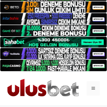
İçeriğe
atla
Menü