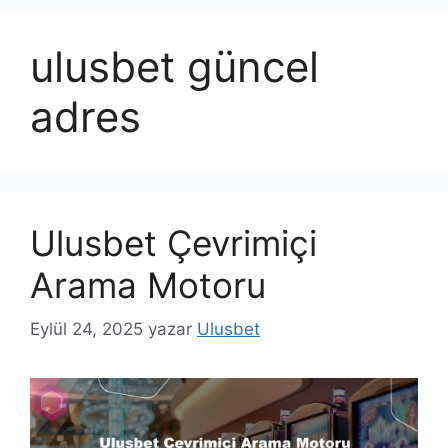
ulusbet güncel
adres
Ulusbet Çevrimiçi
Arama Motoru
Eylül 24, 2025
yazar
Ulusbet