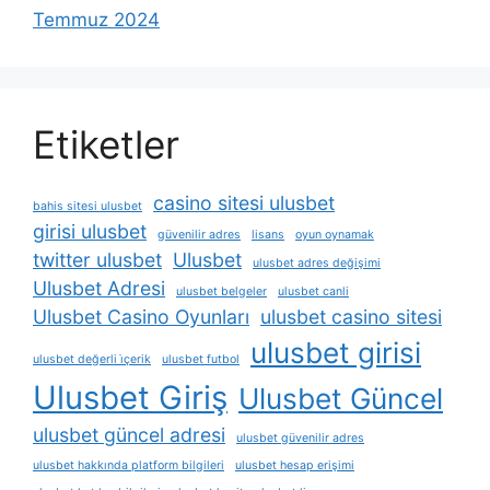
Temmuz 2024
Etiketler
casino sitesi ulusbet
bahis sitesi ulusbet
girisi ulusbet
güvenilir adres
lisans
oyun oynamak
twitter ulusbet
Ulusbet
ulusbet adres değişimi
Ulusbet Adresi
ulusbet belgeler
ulusbet canli
Ulusbet Casino Oyunları
ulusbet casino sitesi
ulusbet girisi
ulusbet değerli i̇çerik
ulusbet futbol
Ulusbet Giriş
Ulusbet Güncel
ulusbet güncel adresi
ulusbet güvenilir adres
ulusbet hakkında platform bilgileri
ulusbet hesap erişimi