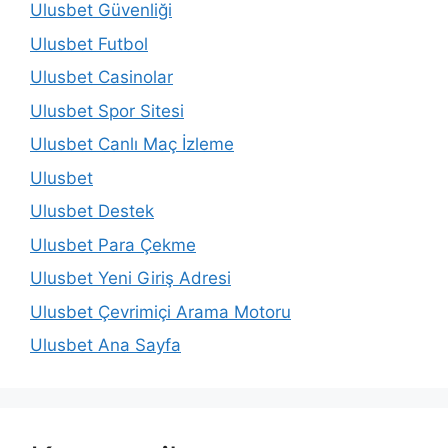
Ulusbet Güvenliği
Ulusbet Futbol
Ulusbet Casinolar
Ulusbet Spor Sitesi
Ulusbet Canlı Maç İzleme
Ulusbet
Ulusbet Destek
Ulusbet Para Çekme
Ulusbet Yeni Giriş Adresi
Ulusbet Çevrimiçi Arama Motoru
Ulusbet Ana Sayfa