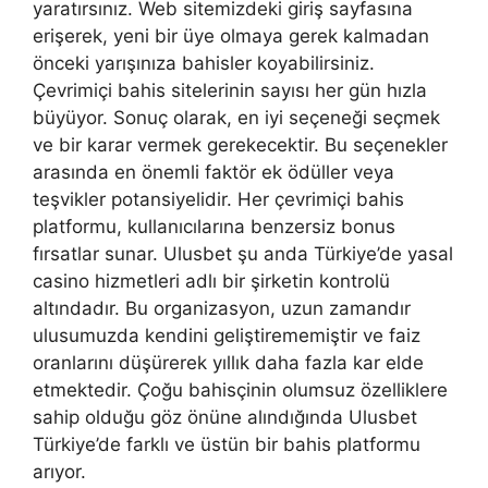
yaratırsınız. Web sitemizdeki giriş sayfasına
erişerek, yeni bir üye olmaya gerek kalmadan
önceki yarışınıza bahisler koyabilirsiniz.
Çevrimiçi bahis sitelerinin sayısı her gün hızla
büyüyor. Sonuç olarak, en iyi seçeneği seçmek
ve bir karar vermek gerekecektir. Bu seçenekler
arasında en önemli faktör ek ödüller veya
teşvikler potansiyelidir. Her çevrimiçi bahis
platformu, kullanıcılarına benzersiz bonus
fırsatlar sunar. Ulusbet şu anda Türkiye’de yasal
casino hizmetleri adlı bir şirketin kontrolü
altındadır. Bu organizasyon, uzun zamandır
ulusumuzda kendini geliştirememiştir ve faiz
oranlarını düşürerek yıllık daha fazla kar elde
etmektedir. Çoğu bahisçinin olumsuz özelliklere
sahip olduğu göz önüne alındığında Ulusbet
Türkiye’de farklı ve üstün bir bahis platformu
arıyor.