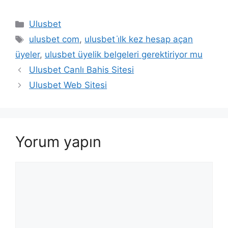
Kategoriler
Ulusbet
Etiketler
ulusbet com
,
ulusbet i̇lk kez hesap açan
üyeler
,
ulusbet üyelik belgeleri gerektiriyor mu
Ulusbet Canlı Bahis Sitesi
Ulusbet Web Sitesi
Yorum yapın
Yorum