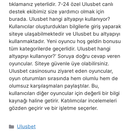
tıklamanız yeterlidir. 7-24 özel Ulusbet canlı
destek ekibimiz size yardımcı olmak için
burada. Ulusbet hangi altyapıyı kullanıyor?
Kullanıcılar oluşturdukları bilgilerle giriş yaparak
siteye ulaşabilmektedir ve Ulusbet bu altyapıyı
kullanmaktadır. Yeni oyuncu hoş geldin bonusu
tüm kategorilerde geçerlidir. Ulusbet hangi
altyapıyı kullanıyor?’ Soruya doğru cevap veren
oyuncular. Siteye güvenle üye olabilirsiniz.
Ulusbet casinosunu ziyaret eden oyuncular,
oyun oturumları sırasında hem olumlu hem de
olumsuz karşılaşmaları paylaştılar. Bu,
kullanıcıları diğer oyuncular için değerli bir bilgi
kaynağı haline getirir. Katılımcılar incelemeleri
gözden geçirir ve bir işletme seçerler.
Kategoriler
Ulusbet