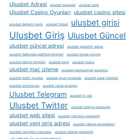
Ulusbet Adresi
ulusbet belgeler
ulusbet canli
Ulusbet Casino Oyunları
ulusbet casino sitesi
ulusbet girisi
ulusbet değerli i̇çerik
ulusbet futbol
Ulusbet Giriş
Ulusbet Güncel
ulusbet güncel adresi
ulusbet güvenilir adres
ulusbet hakkında platform bilgileri
ulusbet hesap erişimi
ulusbet katılım bilgileri
ulusbet kayit
ulusbet lisans
ulusbet maç izleme
ulusbet memnuniyet garantisi
ulusbet mobil oyunlar
ulusbet oyun oynamak
ulusbet para i̇şlemleri
ulusbet promosyon
ulusbet sanal piyango
Ulusbet Telegram
ulusbet tv izle
Ulusbet Twitter
ulusbet türkiye topluluğu
ulusbet web sitesi
ulusbet yatırımcı güvenliği
ulusbet yeni giriş adresi
ulusbet çekme seçenekleri
ulusbet çevrimiçi casinolar
ulusbet ödeme güvenliği