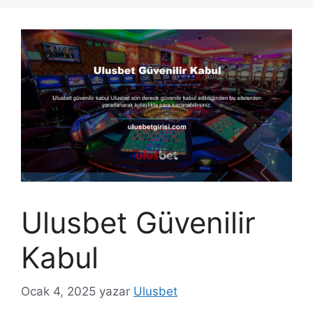
Ulusbet Güvenilir
Kabul
Ocak 4, 2025
yazar
Ulusbet