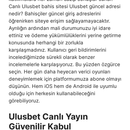
Canlı Ulusbet bahis sitesi Ulusbet güncel adresi
nedir? Bahisçiler güncel giriş adreslerini
öğrenirken siteye erişim sağlayamayacaktır.
Ayrılığın ardından mali durumunuzu iyi idare
ettiniz ve ödeme yükümlülüklerini yerine getirme
konusunda herhangi bir zorlukla
karşılaşmadınız. Kullanıcı geri bildirimlerini
incelediğimizde sürekli olarak benzer
incelemelerle karşılaşıyoruz. Bu yüzden özgürce
seçin. Her gün daha heyecan verici oyunları
deneyimlemek için platformumuza abone olmayı
düşünün. Hem iOS hem de Android ile uyumlu
olduğu için herkesin kullanabileceğini
görebiliyoruz.
Ulusbet Canlı Yayın
Güvenilir Kabul