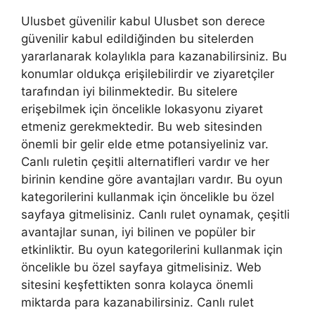
Ulusbet güvenilir kabul Ulusbet son derece
güvenilir kabul edildiğinden bu sitelerden
yararlanarak kolaylıkla para kazanabilirsiniz. Bu
konumlar oldukça erişilebilirdir ve ziyaretçiler
tarafından iyi bilinmektedir. Bu sitelere
erişebilmek için öncelikle lokasyonu ziyaret
etmeniz gerekmektedir. Bu web sitesinden
önemli bir gelir elde etme potansiyeliniz var.
Canlı ruletin çeşitli alternatifleri vardır ve her
birinin kendine göre avantajları vardır. Bu oyun
kategorilerini kullanmak için öncelikle bu özel
sayfaya gitmelisiniz. Canlı rulet oynamak, çeşitli
avantajlar sunan, iyi bilinen ve popüler bir
etkinliktir. Bu oyun kategorilerini kullanmak için
öncelikle bu özel sayfaya gitmelisiniz. Web
sitesini keşfettikten sonra kolayca önemli
miktarda para kazanabilirsiniz. Canlı rulet