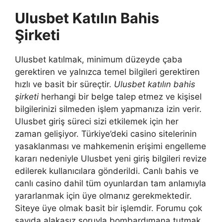
Ulusbet Katılın Bahis
Şirketi
Ulusbet katılmak, minimum düzeyde çaba
gerektiren ve yalnızca temel bilgileri gerektiren
hızlı ve basit bir süreçtir.
Ulusbet katılın bahis
şirketi
herhangi bir belge talep etmez ve kişisel
bilgilerinizi silmeden işlem yapmanıza izin verir.
Ulusbet giriş süreci sizi etkilemek için her
zaman gelişiyor. Türkiye’deki casino sitelerinin
yasaklanması ve mahkemenin erişimi engelleme
kararı nedeniyle Ulusbet yeni giriş bilgileri revize
edilerek kullanıcılara gönderildi. Canlı bahis ve
canlı casino dahil tüm oyunlardan tam anlamıyla
yararlanmak için üye olmanız gerekmektedir.
Siteye üye olmak basit bir işlemdir. Forumu çok
sayıda alakasız soruyla bombardımana tutmak