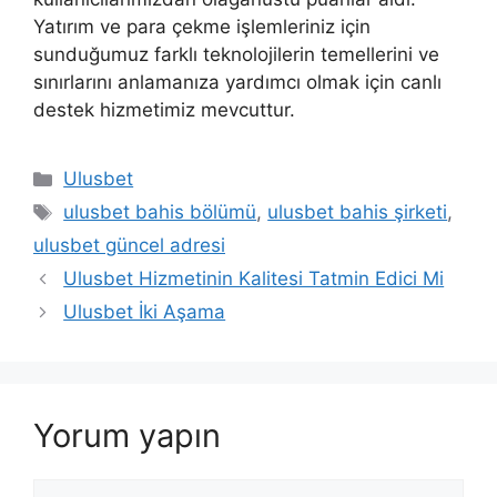
Yatırım ve para çekme işlemleriniz için
sunduğumuz farklı teknolojilerin temellerini ve
sınırlarını anlamanıza yardımcı olmak için canlı
destek hizmetimiz mevcuttur.
Kategoriler
Ulusbet
Etiketler
ulusbet bahis bölümü
,
ulusbet bahis şirketi
,
ulusbet güncel adresi
Ulusbet Hizmetinin Kalitesi Tatmin Edici Mi
Ulusbet İki Aşama
Yorum yapın
Yorum