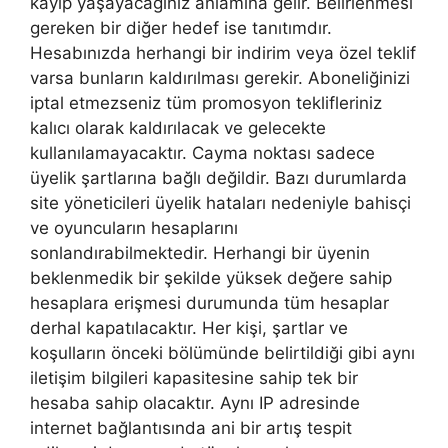
kayıp yaşayacağınız anlamına gelir. Belirlenmesi
gereken bir diğer hedef ise tanıtımdır.
Hesabınızda herhangi bir indirim veya özel teklif
varsa bunların kaldırılması gerekir. Aboneliğinizi
iptal etmezseniz tüm promosyon teklifleriniz
kalıcı olarak kaldırılacak ve gelecekte
kullanılamayacaktır. Cayma noktası sadece
üyelik şartlarına bağlı değildir. Bazı durumlarda
site yöneticileri üyelik hataları nedeniyle bahisçi
ve oyuncuların hesaplarını
sonlandırabilmektedir. Herhangi bir üyenin
beklenmedik bir şekilde yüksek değere sahip
hesaplara erişmesi durumunda tüm hesaplar
derhal kapatılacaktır. Her kişi, şartlar ve
koşulların önceki bölümünde belirtildiği gibi aynı
iletişim bilgileri kapasitesine sahip tek bir
hesaba sahip olacaktır. Aynı IP adresinde
internet bağlantısında ani bir artış tespit