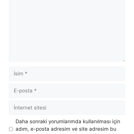
İsim
E-
posta
İnternet
sitesi
Daha sonraki yorumlarımda kullanılması için
adım, e-posta adresim ve site adresim bu