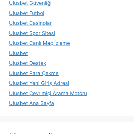
Ulusbet Güvenliği
Ulusbet Futbol
Ulusbet Casinolar
Ulusbet Spor Sitesi
Ulusbet Canlı Maç İzleme
Ulusbet
Ulusbet Destek
Ulusbet Para Çekme
Ulusbet Yeni Giriş Adresi
Ulusbet Çevrimiçi Arama Motoru
Ulusbet Ana Sayfa