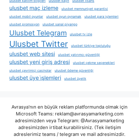
ulusbet katılım bilgileri
ulusbet kayit
ulusbet lisans
ulusbet maç izleme
ulusbet memnuniyet garantisi
ulusbet mobil oyunlar
ulusbet oyun oynamak
ulusbet para i̇şlemleri
ulusbet promosyon
ulusbet sanal piyango
Ulusbet Telegram
ulusbet tv izle
Ulusbet Twitter
ulusbet türkiye topluluğu
ulusbet web sitesi
ulusbet yatırımcı güvenliği
ulusbet yeni giriş adresi
ulusbet çekme seçenekleri
ulusbet çevrimiçi casinolar
ulusbet ödeme güvenliği
ulusbet üye i̇şlemleri
ulusbet üyelik
Avrasya'nın en büyük reklam platformunda olmak için
Microsoft Teams:
reklam@avrasyamarketing.com
adresimizden veya Telegram: @Avrasyamarketing
adresimizden irtibat kurabilirsiniz. (Tek iletişim
adreslerimiz teams / telegram ve mail adresimizdir.