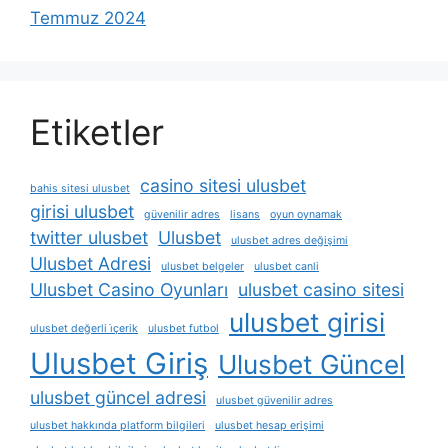
Temmuz 2024
Etiketler
casino sitesi ulusbet
bahis sitesi ulusbet
girisi ulusbet
güvenilir adres
lisans
oyun oynamak
twitter ulusbet
Ulusbet
ulusbet adres değişimi
Ulusbet Adresi
ulusbet belgeler
ulusbet canli
Ulusbet Casino Oyunları
ulusbet casino sitesi
ulusbet girisi
ulusbet değerli i̇çerik
ulusbet futbol
Ulusbet Giriş
Ulusbet Güncel
ulusbet güncel adresi
ulusbet güvenilir adres
ulusbet hakkında platform bilgileri
ulusbet hesap erişimi