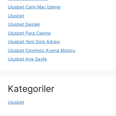
Ulusbet Canlı Maç İzleme
Ulusbet
Ulusbet Destek
Ulusbet Para Çekme
Ulusbet Yeni Giriş Adresi
Ulusbet Çevrimiçi Arama Motoru
Ulusbet Ana Sayfa
Kategoriler
Ulusbet