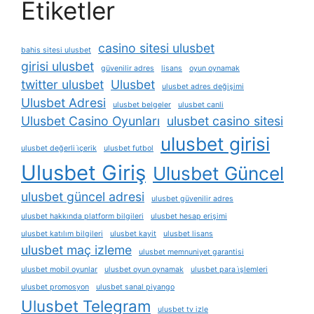
Etiketler
casino sitesi ulusbet
bahis sitesi ulusbet
girisi ulusbet
güvenilir adres
lisans
oyun oynamak
twitter ulusbet
Ulusbet
ulusbet adres değişimi
Ulusbet Adresi
ulusbet belgeler
ulusbet canli
Ulusbet Casino Oyunları
ulusbet casino sitesi
ulusbet girisi
ulusbet değerli i̇çerik
ulusbet futbol
Ulusbet Giriş
Ulusbet Güncel
ulusbet güncel adresi
ulusbet güvenilir adres
ulusbet hakkında platform bilgileri
ulusbet hesap erişimi
ulusbet katılım bilgileri
ulusbet kayit
ulusbet lisans
ulusbet maç izleme
ulusbet memnuniyet garantisi
ulusbet mobil oyunlar
ulusbet oyun oynamak
ulusbet para i̇şlemleri
ulusbet promosyon
ulusbet sanal piyango
Ulusbet Telegram
ulusbet tv izle