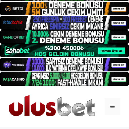
İçeriğe
atla
Menü