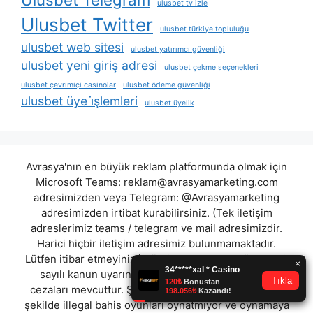
ulusbet tv izle
Ulusbet Twitter
ulusbet türkiye topluluğu
ulusbet web sitesi
ulusbet yatırımcı güvenliği
ulusbet yeni giriş adresi
ulusbet çekme seçenekleri
ulusbet çevrimiçi casinolar
ulusbet ödeme güvenliği
ulusbet üye i̇şlemleri
ulusbet üyelik
Avrasya'nın en büyük reklam platformunda olmak için
Microsoft Teams:
reklam@avrasyamarketing.com
adresimizden veya Telegram: @Avrasyamarketing
adresimizden irtibat kurabilirsiniz. (Tek iletişim
adreslerimiz teams / telegram ve mail adresimizdir.
Harici hiçbir iletişim adresimiz bulunmamaktadır.
Lütfen itibar etmeyiniz.) Türkiye yasalarına göre 7258
sayılı kanun uyarınca yasa dışı bahis oynamanın
cezaları mevcuttur. Şu an bulunduğunuz site hiç bir
şekilde illegal bahis oyunları oynatmıyor ve oynamaya