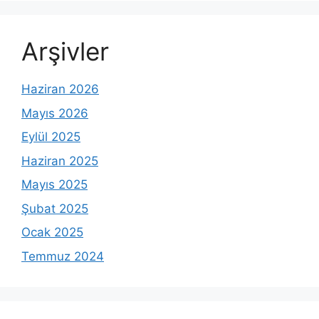
Arşivler
Haziran 2026
Mayıs 2026
Eylül 2025
Haziran 2025
Mayıs 2025
Şubat 2025
Ocak 2025
Temmuz 2024