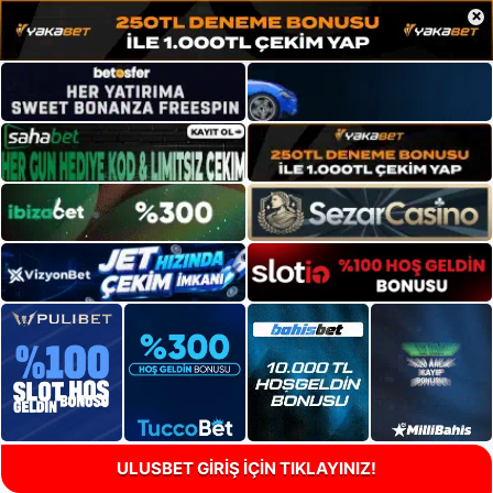
×
ULUSBET GİRİŞ İÇİN TIKLAYINIZ!