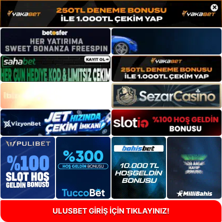
×
ULUSBET GİRİŞ İÇİN TIKLAYINIZ!