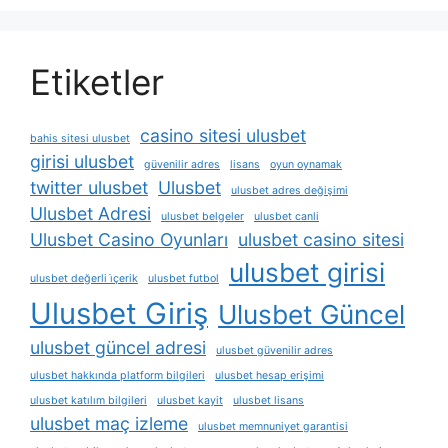
Etiketler
casino sitesi ulusbet
bahis sitesi ulusbet
girisi ulusbet
güvenilir adres
lisans
oyun oynamak
twitter ulusbet
Ulusbet
ulusbet adres değişimi
Ulusbet Adresi
ulusbet belgeler
ulusbet canli
Ulusbet Casino Oyunları
ulusbet casino sitesi
ulusbet girisi
ulusbet değerli i̇çerik
ulusbet futbol
Ulusbet Giriş
Ulusbet Güncel
ulusbet güncel adresi
ulusbet güvenilir adres
ulusbet hakkında platform bilgileri
ulusbet hesap erişimi
ulusbet katılım bilgileri
ulusbet kayit
ulusbet lisans
ulusbet maç izleme
ulusbet memnuniyet garantisi