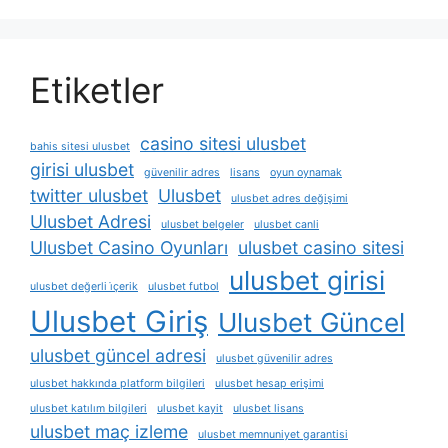
Etiketler
casino sitesi ulusbet
bahis sitesi ulusbet
girisi ulusbet
güvenilir adres
lisans
oyun oynamak
twitter ulusbet
Ulusbet
ulusbet adres değişimi
Ulusbet Adresi
ulusbet belgeler
ulusbet canli
Ulusbet Casino Oyunları
ulusbet casino sitesi
ulusbet girisi
ulusbet değerli i̇çerik
ulusbet futbol
Ulusbet Giriş
Ulusbet Güncel
ulusbet güncel adresi
ulusbet güvenilir adres
ulusbet hakkında platform bilgileri
ulusbet hesap erişimi
ulusbet katılım bilgileri
ulusbet kayit
ulusbet lisans
ulusbet maç izleme
ulusbet memnuniyet garantisi