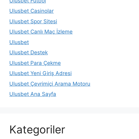
Ulusbet Futbol
Ulusbet Casinolar
Ulusbet Spor Sitesi
Ulusbet Canlı Maç İzleme
Ulusbet
Ulusbet Destek
Ulusbet Para Çekme
Ulusbet Yeni Giriş Adresi
Ulusbet Çevrimiçi Arama Motoru
Ulusbet Ana Sayfa
Kategoriler