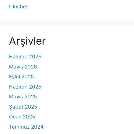
Ulusbet
Arşivler
Haziran 2026
Mayıs 2026
Eylül 2025
Haziran 2025
Mayıs 2025
Şubat 2025
Ocak 2025
Temmuz 2024